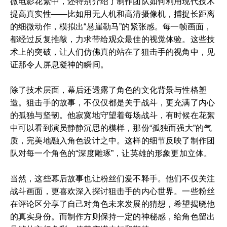
微电影花絮中，还特别介绍了制作团队如何利用现代技术
提高真实性——比如用无人机和高清摄像机，捕捉长距离
的细微动作，模拟出“悬崖勒马”的紧张感。每一帧画面，
都经过反复推敲，力求带给观众最佳的视觉体验。这些技
术上的突破，让人们仿佛真的站在了狙击手的视角中，见
证那令人屏息凝神的瞬间。
除了技术层面，幕后还透露了角色的文化背景与性格塑
造。狙击手的故事，不仅仅都是关于战斗，更充满了内心
的孤独与坚韧。他寂寞地守望着每场战斗，有时候在花絮
中可以看到演员静静沉思的模样，那份“孤独而强大”的气
质，完美地融入角色设计之中。这样的细节反映了制作团
队对每一个角色的“深度雕琢”，让英雄的形象更加立体。
当然，这些幕后故事也让粉丝们爱不释手。他们不仅关注
战斗画面，更喜欢深入探讨狙击手的内心世界。一些粉丝
在评论区分享了自己对角色未来发展的猜想，希望揭晓他
的真实身份。而制作方则保持一定的神秘感，给角色留出