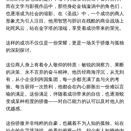
而在文学与影视作品中，那些身处金钱漩涡中的角色们，
也逐渐成为社会的缩影。在《圣战》中，一个成功的商人
形象尤为引人注目。他用智慧与胆识在残酷的商业战场上
叱咤风云，站在金字塔的顶端，享受着成功带来的荣光。
这样的成功不仅仅是一份荣耀，更是一场关于骄傲与孤独
的深刻探讨。
这位商人身上有着令人敬仰的特质：敏锐的洞察力、果断
的决策、永不言弃的奋斗精神。他历经商海浮沉，从无到
有，从小企业到跨国集团，每一步都充满了血与火的考
验。每当获得一次胜利，他都会在内心膨胀出一份难以言
喻的满足。这份满足，伴随着成功带来的自信，也逐渐蜕
变成某种程度的骄傲——对自己能力的认可以及对他人的
优越感。
这份骄傲并非纯粹的自豪，也藏着不为人知的孤独。站在
社会的金字塔顶端，他看似俯视一切，却少有人知晓他内